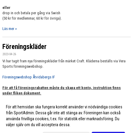
eller
drop in och betala per gång via Swish
(50 kr för medlemmar, 60 kr för övriga).
Läs mer »
Föreningskläder
2023-04-26
Vi har tagit fram nya föreningskläder från märket Craft. Kläderna beställs via Vera
Sports föreningswebshop.
Föreningswebshop Åtvidabergs IF
För att få föreningsrabatten måste du skapa ett konto, instruktion finns
under fliken dokument.
För att hemsidan ska fungera korrekt använder vi nödvändiga cookies
Fler nyheter >>
från SportAdmin. Dessa går inte att stänga av. Föreningen kan också
använda frivilliga cookies, t.ex. för statistik eller marknadsföring. Du
väljer själv om du vill acceptera dessa.