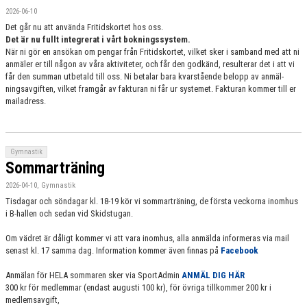
2026-06-10
Det går nu att använda Fritidskortet hos oss.
Det är nu fullt integrerat i vårt bokningssystem.
När ni gör en ansökan om pengar från Fritidskortet, vilket sker i samband med att ni
anmäler er till någon av våra aktiviteter, och får den godkänd, resulterar det i att vi
får den summan utbetald till oss. Ni betalar bara kvarstående belopp av anmäl-
ningsavgiften, vilket framgår av fakturan ni får ur systemet. Fakturan kommer till er
mailadress.
Gymnastik
Sommarträning
2026-04-10, Gymnastik
Tisdagar och söndagar kl. 18-19 kör vi sommarträning, de första veckorna inomhus
i B-hallen och sedan vid Skidstugan.
Om vädret är dåligt kommer vi att vara inomhus, alla anmälda informeras via mail
senast kl. 17 samma dag. Information kommer även finnas på
Facebook
Anmälan för HELA sommaren sker via SportAdmin
ANMÄL DIG HÄR
300 kr för medlemmar (endast augusti 100 kr), för övriga tillkommer 200 kr i
medlemsavgift,