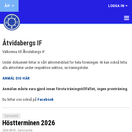
ÅIF
LOGGA IN
HEM
Åtvidabergs IF
FÖRENINGEN
Välkomna till Åtvidabergs IF.
AVGIFTER
Under dokument hittar ni vårt aktivitetsblad för hela föreningen. Ni kan också hitta
alla aktiviteter under respektive sektion, se träningstider.
ÅNGERRÄTT
ANMÄL DIG HÄR
MEDLEM
Anmälan måste vara gjord innan första träningstillfället, ingen provträning.
NYHETER
Du hittar oss också på
Facebook
DOKUMENT
Gymnastik
KONTAKT
Höstterminen 2026
2026-08-01, Gymnastik
BILDGALLERI