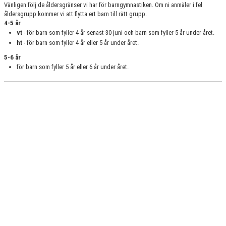
Vänligen följ de åldersgränser vi har för barngymnastiken. Om ni anmäler i fel
åldersgrupp kommer vi att flytta ert barn till rätt grupp.
AVGIFTER
4-5 år
vt
- för barn som fyller 4 år senast 30 juni och barn som fyller 5 år under året.
VÅRA GRUPPER
ht
- för barn som fyller 4 år eller 5 år under året.
5-6 år
KLUBBINFO
för barn som fyller 5 år eller 6 år under året.
BILDGALLERI
DOKUMENT
KONTAKT
KALENDER