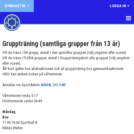
GYMNASTIK
LOGGA IN
HEM
Gruppträning (samtliga grupper från 13 år)
NYHETER
Vill du träna i EN grupp, anmäl i den specifika gruppen (välj ungdom eller vuxen).
TRÄNINGSTIDER
Vill du träna i FLERA grupper, anmäl i Gruppträningskort alla grupper (välj ungdom
eller vuxen).
ÅIF-kort gäller hos atletsektionen och all gruppträning hos gymnastiksektionen.
BARNGYMNASTIK
OBS! Kan endast bokas på vårterminen.
UNGDOMSGYMNASTIK
Anmälan via SportAdmin
ANMÄL DIG HÄR
KVINNLIG OCH MANLIG ARTISTISK GYMNASTIK
Vårterminen vecka 3-17
Höstterminen vecka 36-49
DRILL
Måndag
Box
DANS
17.45-19.00 Sporthall B
Niklas Walter
GRUPPTRÄNING