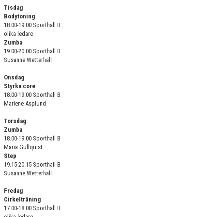
Tisdag
Bodytoning
AVGIFTER
18.00-19.00 Sporthall B
olika ledare
VÅRA GRUPPER
Zumba
19.00-20.00 Sporthall B
Susanne Wetterhall
KLUBBINFO
Onsdag
BILDGALLERI
Styrka core
18.00-19.00 Sporthall B
Marlene Asplund
DOKUMENT
Torsdag
KONTAKT
Zumba
18.00-19.00 Sporthall B
KALENDER
Maria Gullquist
Step
19.15-20.15 Sporthall B
Susanne Wetterhall
Fredag
Cirkelträning
17.00-18.00 Sporthall B
olika ledare